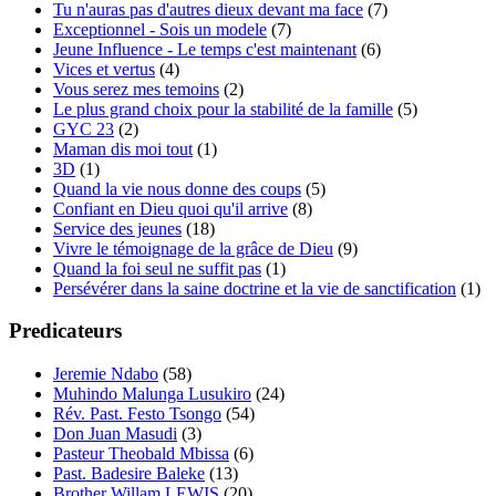
Tu n'auras pas d'autres dieux devant ma face
(7)
Exceptionnel - Sois un modele
(7)
Jeune Influence - Le temps c'est maintenant
(6)
Vices et vertus
(4)
Vous serez mes temoins
(2)
Le plus grand choix pour la stabilité de la famille
(5)
GYC 23
(2)
Maman dis moi tout
(1)
3D
(1)
Quand la vie nous donne des coups
(5)
Confiant en Dieu quoi qu'il arrive
(8)
Service des jeunes
(18)
Vivre le témoignage de la grâce de Dieu
(9)
Quand la foi seul ne suffit pas
(1)
Persévérer dans la saine doctrine et la vie de sanctification
(1)
Predicateurs
Jeremie Ndabo
(58)
Muhindo Malunga Lusukiro
(24)
Rév. Past. Festo Tsongo
(54)
Don Juan Masudi
(3)
Pasteur Theobald Mbissa
(6)
Past. Badesire Baleke
(13)
Brother Willam LEWIS
(20)