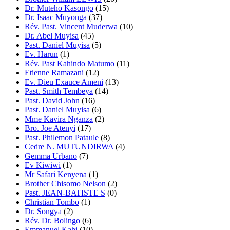
Dr. Muteho Kasongo
(15)
Dr. Isaac Muyonga
(37)
Rév. Past. Vincent Muderwa
(10)
Dr. Abel Muyisa
(45)
Past. Daniel Muyisa
(5)
Ev. Harun
(1)
Rév. Past Kahindo Matumo
(11)
Etienne Ramazani
(12)
Ev. Dieu Exauce Ameni
(13)
Past. Smith Tembeya
(14)
Past. David John
(16)
Past. Daniel Muyisa
(6)
Mme Kavira Nganza
(2)
Bro. Joe Atenyi
(17)
Past. Philemon Pataule
(8)
Cedre N. MUTUNDIRWA
(4)
Gemma Urbano
(7)
Ev Kiwiwi
(1)
Mr Safari Kenyena
(1)
Brother Chisomo Nelson
(2)
Past. JEAN-BATISTE S
(0)
Christian Tombo
(1)
Dr. Songya
(2)
Rév. Dr. Bolingo
(6)
Emmanuel Kahi
(10)