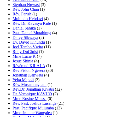
Stephan Ngwasi
(3)
Rév. John Chan
(1)
Rév. Parish
(1)
Muhindo Hebdavi
(4)
Rév. Dr. Kavasya Kule
(1)
Daniel Sahika
(1)
Past. Daniel Mutahinga
(4)
Darcy Sikwaya
(2)
Ev. David Kihundu
(1)
Joel Tembo Vwira
(11)
Rolly DuChrist
(1)
Mme Lucie K
(7)
Josue Shinja
(4)
Révérend KILALA
(1)
Rev Fiston Ngesera
(30)
Jonathan Kahwata
(4)
Yeka Mapoli
(2)
Rév. Musambaghani
(1)
Rev.Dr. Jonathan Kivatsi
(12)
Dr. Veronique KAVUO
(2)
Mme Rosine Mbissa
(6)
Rév. Past. Joshua Lusenge
(21)
Past. Pacifique Mulumba
(13)
Mme Jeanine Wangalea
(1)