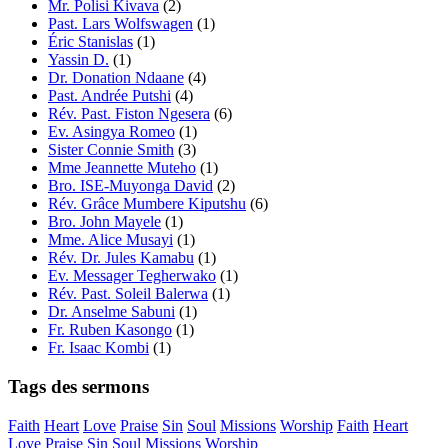
Mr. Polisi Kivava
(2)
Past. Lars Wolfswagen
(1)
Éric Stanislas
(1)
Yassin D.
(1)
Dr. Donation Ndaane
(4)
Past. Andrée Putshi
(4)
Rév. Past. Fiston Ngesera
(6)
Ev. Asingya Romeo
(1)
Sister Connie Smith
(3)
Mme Jeannette Muteho
(1)
Bro. ISE-Muyonga David
(2)
Rév. Grâce Mumbere Kiputshu
(6)
Bro. John Mayele
(1)
Mme. Alice Musayi
(1)
Rév. Dr. Jules Kamabu
(1)
Ev. Messager Tegherwako
(1)
Rév. Past. Soleil Balerwa
(1)
Dr. Anselme Sabuni
(1)
Fr. Ruben Kasongo
(1)
Fr. Isaac Kombi
(1)
Tags des sermons
Faith
Heart
Love
Praise
Sin
Soul
Missions
Worship
Faith
Heart
Love
Praise
Sin
Soul
Missions
Worship