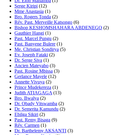
Dr. Elon Mahamba
(1)
Serge Kiripi
(12)
Mme Anastasia
(1)
Bro. Rogers Tonda
(2)
Rév. Past. Merveille Katsongo
(6)
Bishop KESHOMSHAHARA ABDENEGO
(2)
Gauthier Hangi
(1)
Past. Marcel Pungu
(2)
Past. Banyene Bulere
(1)
Me. Christian Sondirya
(5)
Ev. Joseph Fataki
(2)
Dr. Serge Siva
(1)
Ancien Mateyabo
(3)
Past. Rosine Mbissa
(3)
Gerlance Mayele
(12)
Annette Vivuya
(2)
Prince Mudekereza
(1)
Judith ATIAGAGA
(13)
Bro. Bwalya
(2)
Dr. Obady Vitswamba
(2)
Dr. Semerita Kamundu
(2)
Ebilga Sikiri
(2)
Past. Remy Bisaga
(9)
Rév. Carmen
(1)
Dr. Barthelemy AKSANTI
(3)