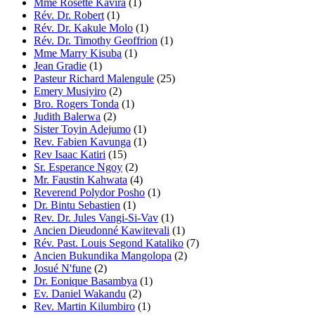
Mme Rosette Kavira
(1)
Rév. Dr. Robert
(1)
Rév. Dr. Kakule Molo
(1)
Rév. Dr. Timothy Geoffrion
(1)
Mme Marry Kisuba
(1)
Jean Gradie
(1)
Pasteur Richard Malengule
(25)
Emery Musiyiro
(2)
Bro. Rogers Tonda
(1)
Judith Balerwa
(2)
Sister Toyin Adejumo
(1)
Rev. Fabien Kavunga
(1)
Rev Isaac Katiri
(15)
Sr. Esperance Ngoy
(2)
Mr. Faustin Kahwata
(4)
Reverend Polydor Posho
(1)
Dr. Bintu Sebastien
(1)
Rev. Dr. Jules Vangi-Si-Vav
(1)
Ancien Dieudonné Kawitevali
(1)
Rév. Past. Louis Segond Kataliko
(7)
Ancien Bukundika Mangolopa
(2)
Josué N'fune
(2)
Dr. Eonique Basambya
(1)
Ev. Daniel Wakandu
(2)
Rev. Martin Kilumbiro
(1)