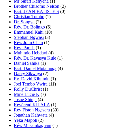
Mr Safari Kenyena
(1)
Brother Chisomo Nelson
(2)
Past. JEAN-BATISTE S
(0)
Christian Tombo
(1)
Dr. Songya
(2)
Rév. Dr. Bolingo
(6)
Emmanuel Kahi
(10)
Stephan Ngwasi
(3)
Rév. John Chan
(1)
Rév. Parish
(1)
Muhindo Hebdavi
(4)
Rév. Dr. Kavasya Kule
(1)
Daniel Sahika
(1)
Past. Daniel Mutahinga
(4)
Darcy Sikwaya
(2)
Ev. David Kihundu
(1)
Joel Tembo Vwira
(11)
Rolly DuChrist
(1)
Mme Lucie K
(7)
Josue Shinja
(4)
Révérend KILALA
(1)
Rev Fiston Ngesera
(30)
Jonathan Kahwata
(4)
Yeka Mapoli
(2)
Rév. Musambaghani
(1)