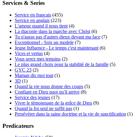
Services & Series
Service en francais
(455)
Service en anglais
(223)
L'amour quand il nous tient
(4)
La diaconie dans la marche avec Christ
(6)
Tu n'auras pas d'autres dieux devant ma face
(7)
Exceptionnel - Sois un modele
(7)
Jeune Influence - Le temps c'est maintenant
(6)
Vices et vertus
(4)
Vous serez mes temoins
(2)
Le plus grand choix pour la stabilité de la famille
(5)
GYC 23
(2)
Maman dis moi tout
(1)
3D
(1)
Quand la vie nous donne des coups
(5)
Confiant en Dieu quoi qu'il arrive
(8)
Service des jeunes
(17)
Vivre le témoignage de la grâce de Dieu
(9)
Quand la foi seul ne suffit pas
(1)
Persévérer dans la saine doctrine et la vie de sanctification
(1)
Predicateurs