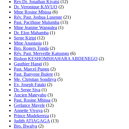
Rev.Dr. Jonathan Kivatsi
(12)
Dr. Veronique KAVUO
(2)
Mme Rosine Mbissa
(6)
Rév. Past. Joshua Lusenge
(21)
Past. Pacifique Mulumba
(13)
Mme Jeanine Wangalea
(1)
Dr. Elon Mahamba
(1)
Serge Kiripi
(12)
Mme Anastasia
(1)
Bro. Rogers Tonda
(2)
Rév. Past. Merveille Katsongo
(6)
Bishop KESHOMSHAHARA ABDENEGO
(2)
Gauthier Hangi
(1)
Past. Marcel Pungu
(2)
Past. Banyene Bulere
(1)
Me. Christian Sondirya
(5)
Ev. Joseph Fataki
(2)
Dr. Serge Siva
(1)
Ancien Mateyabo
(3)
Past. Rosine Mbissa
(3)
Gerlance Mayele
(12)
Annette Vivuya
(2)
Prince Mudekereza
(1)
Judith ATIAGAGA
(13)
Bro. Bwalya
(2)