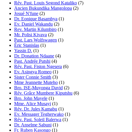
Rév. Past. Louis Segond Kataliko
(7)
Ancien Bukundika Mangolopa
(2)
Josué N'fune
(2)
Dr. Eonique Basambya
(1)
Ev. Daniel Wakandu
(2)
Rev. Martin Kilumbiro
(1)
Mr. Polisi Kivava
(2)
Past. Lars Wolfswagen
(1)
Éric Stanislas
(1)
Yassin D.
(1)
Dr. Donation Ndaane
(4)
Past. Andrée Putshi
(4)
Rév. Past. Fiston Ngesera
(6)
Ev. Asingya Romeo
(1)
Sister Connie Smith
(3)
Mme Jeannette Muteho
(1)
Bro. ISE-Muyonga David
(2)
Rév. Grâce Mumbere Kiputshu
(6)
Bro. John Mayele
(1)
Mme. Alice Musayi
(1)
Rév. Dr. Jules Kamabu
(1)
Ev. Messager Tegherwako
(1)
Rév. Past. Soleil Balerwa
(1)
Dr. Anselme Sabuni
(1)
Fr. Ruben Kasongo
(1)