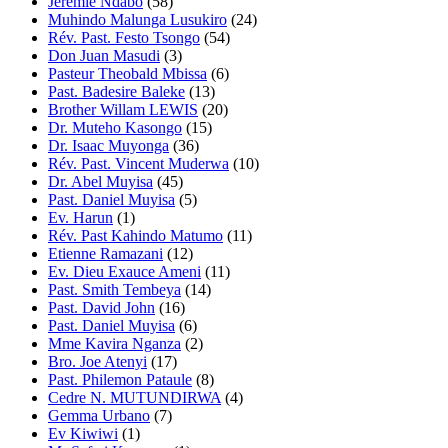
Jeremie Ndabo
(58)
Muhindo Malunga Lusukiro
(24)
Rév. Past. Festo Tsongo
(54)
Don Juan Masudi
(3)
Pasteur Theobald Mbissa
(6)
Past. Badesire Baleke
(13)
Brother Willam LEWIS
(20)
Dr. Muteho Kasongo
(15)
Dr. Isaac Muyonga
(36)
Rév. Past. Vincent Muderwa
(10)
Dr. Abel Muyisa
(45)
Past. Daniel Muyisa
(5)
Ev. Harun
(1)
Rév. Past Kahindo Matumo
(11)
Etienne Ramazani
(12)
Ev. Dieu Exauce Ameni
(11)
Past. Smith Tembeya
(14)
Past. David John
(16)
Past. Daniel Muyisa
(6)
Mme Kavira Nganza
(2)
Bro. Joe Atenyi
(17)
Past. Philemon Pataule
(8)
Cedre N. MUTUNDIRWA
(4)
Gemma Urbano
(7)
Ev Kiwiwi
(1)