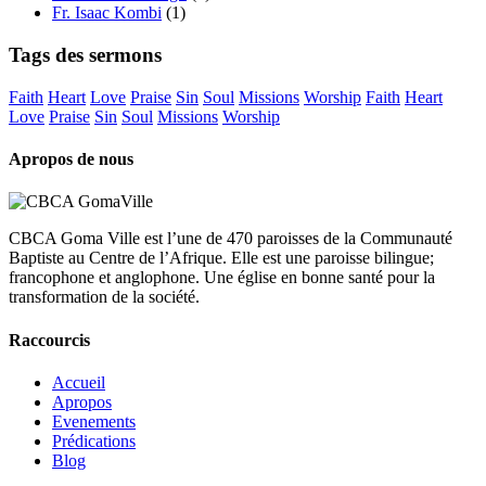
Fr. Isaac Kombi
(1)
Tags des sermons
Faith
Heart
Love
Praise
Sin
Soul
Missions
Worship
Faith
Heart
Love
Praise
Sin
Soul
Missions
Worship
Apropos de nous
CBCA Goma Ville est l’une de 470 paroisses de la Communauté
Baptiste au Centre de l’Afrique. Elle est une paroisse bilingue;
francophone et anglophone. Une église en bonne santé pour la
transformation de la société.
Raccourcis
Accueil
Apropos
Evenements
Prédications
Blog