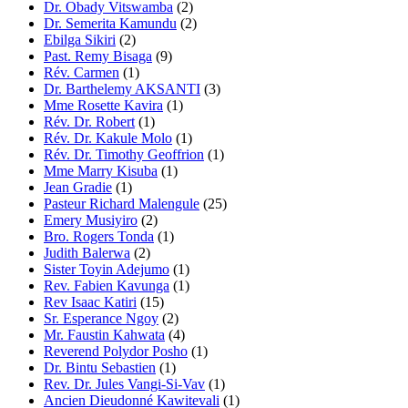
Dr. Obady Vitswamba
(2)
Dr. Semerita Kamundu
(2)
Ebilga Sikiri
(2)
Past. Remy Bisaga
(9)
Rév. Carmen
(1)
Dr. Barthelemy AKSANTI
(3)
Mme Rosette Kavira
(1)
Rév. Dr. Robert
(1)
Rév. Dr. Kakule Molo
(1)
Rév. Dr. Timothy Geoffrion
(1)
Mme Marry Kisuba
(1)
Jean Gradie
(1)
Pasteur Richard Malengule
(25)
Emery Musiyiro
(2)
Bro. Rogers Tonda
(1)
Judith Balerwa
(2)
Sister Toyin Adejumo
(1)
Rev. Fabien Kavunga
(1)
Rev Isaac Katiri
(15)
Sr. Esperance Ngoy
(2)
Mr. Faustin Kahwata
(4)
Reverend Polydor Posho
(1)
Dr. Bintu Sebastien
(1)
Rev. Dr. Jules Vangi-Si-Vav
(1)
Ancien Dieudonné Kawitevali
(1)