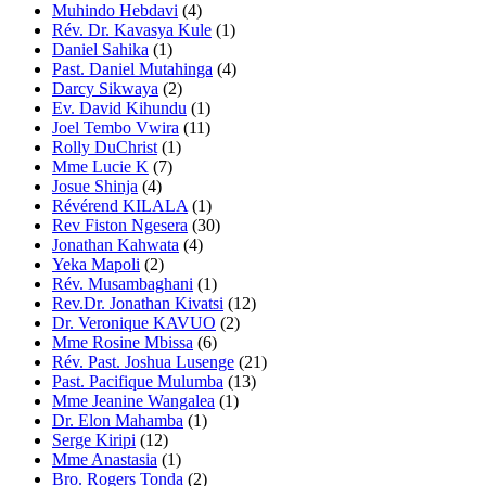
Muhindo Hebdavi
(4)
Rév. Dr. Kavasya Kule
(1)
Daniel Sahika
(1)
Past. Daniel Mutahinga
(4)
Darcy Sikwaya
(2)
Ev. David Kihundu
(1)
Joel Tembo Vwira
(11)
Rolly DuChrist
(1)
Mme Lucie K
(7)
Josue Shinja
(4)
Révérend KILALA
(1)
Rev Fiston Ngesera
(30)
Jonathan Kahwata
(4)
Yeka Mapoli
(2)
Rév. Musambaghani
(1)
Rev.Dr. Jonathan Kivatsi
(12)
Dr. Veronique KAVUO
(2)
Mme Rosine Mbissa
(6)
Rév. Past. Joshua Lusenge
(21)
Past. Pacifique Mulumba
(13)
Mme Jeanine Wangalea
(1)
Dr. Elon Mahamba
(1)
Serge Kiripi
(12)
Mme Anastasia
(1)
Bro. Rogers Tonda
(2)