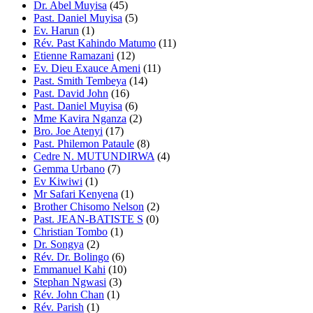
Dr. Abel Muyisa
(45)
Past. Daniel Muyisa
(5)
Ev. Harun
(1)
Rév. Past Kahindo Matumo
(11)
Etienne Ramazani
(12)
Ev. Dieu Exauce Ameni
(11)
Past. Smith Tembeya
(14)
Past. David John
(16)
Past. Daniel Muyisa
(6)
Mme Kavira Nganza
(2)
Bro. Joe Atenyi
(17)
Past. Philemon Pataule
(8)
Cedre N. MUTUNDIRWA
(4)
Gemma Urbano
(7)
Ev Kiwiwi
(1)
Mr Safari Kenyena
(1)
Brother Chisomo Nelson
(2)
Past. JEAN-BATISTE S
(0)
Christian Tombo
(1)
Dr. Songya
(2)
Rév. Dr. Bolingo
(6)
Emmanuel Kahi
(10)
Stephan Ngwasi
(3)
Rév. John Chan
(1)
Rév. Parish
(1)