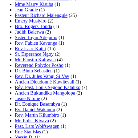
Mme Marry Kisuba
(1)
Jean Gradie
(1)
Pasteur Richard Malengule
(25)
Emery Musiyiro
(2)
Bro. Rogers Tonda
(1)
Judith Balerwa
(2)
Sister Toyin Adejumo
(1)
Rev. Fabien Kavunga
(1)
Rev Isaac Katiri
(15)
Sr. Esperance Ngoy
(2)
Mr. Faustin Kahwata
(4)
Reverend Polydor Posho
(1)
Dr. Bintu Sebastien
(1)
Rev. Dr. Jules Vangi-Si-Vav
(1)
Ancien Dieudonné Kawitevali
(1)
Rév. Past. Louis Segond Kataliko
(7)
Ancien Bukundika Mangolopa
(2)
Josué N'fune
(2)
Dr. Eonique Basambya
(1)
Ev. Daniel Wakandu
(2)
Rev. Martin Kilumbiro
(1)
Mr. Polisi Kivava
(2)
Past. Lars Wolfswagen
(1)
Éric Stanislas
(1)
Yassin D.
(1)