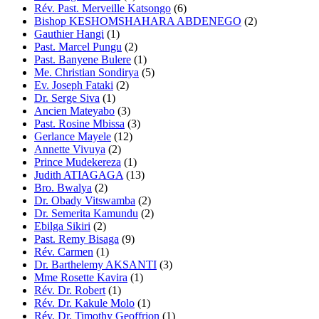
Rév. Past. Merveille Katsongo
(6)
Bishop KESHOMSHAHARA ABDENEGO
(2)
Gauthier Hangi
(1)
Past. Marcel Pungu
(2)
Past. Banyene Bulere
(1)
Me. Christian Sondirya
(5)
Ev. Joseph Fataki
(2)
Dr. Serge Siva
(1)
Ancien Mateyabo
(3)
Past. Rosine Mbissa
(3)
Gerlance Mayele
(12)
Annette Vivuya
(2)
Prince Mudekereza
(1)
Judith ATIAGAGA
(13)
Bro. Bwalya
(2)
Dr. Obady Vitswamba
(2)
Dr. Semerita Kamundu
(2)
Ebilga Sikiri
(2)
Past. Remy Bisaga
(9)
Rév. Carmen
(1)
Dr. Barthelemy AKSANTI
(3)
Mme Rosette Kavira
(1)
Rév. Dr. Robert
(1)
Rév. Dr. Kakule Molo
(1)
Rév. Dr. Timothy Geoffrion
(1)