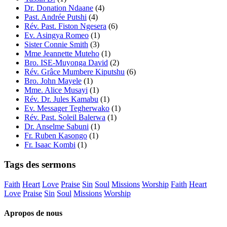
Dr. Donation Ndaane
(4)
Past. Andrée Putshi
(4)
Rév. Past. Fiston Ngesera
(6)
Ev. Asingya Romeo
(1)
Sister Connie Smith
(3)
Mme Jeannette Muteho
(1)
Bro. ISE-Muyonga David
(2)
Rév. Grâce Mumbere Kiputshu
(6)
Bro. John Mayele
(1)
Mme. Alice Musayi
(1)
Rév. Dr. Jules Kamabu
(1)
Ev. Messager Tegherwako
(1)
Rév. Past. Soleil Balerwa
(1)
Dr. Anselme Sabuni
(1)
Fr. Ruben Kasongo
(1)
Fr. Isaac Kombi
(1)
Tags des sermons
Faith
Heart
Love
Praise
Sin
Soul
Missions
Worship
Faith
Heart
Love
Praise
Sin
Soul
Missions
Worship
Apropos de nous