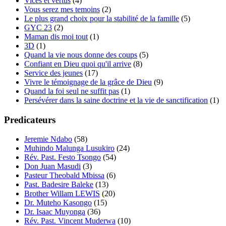
Vices et vertus
(4)
Vous serez mes temoins
(2)
Le plus grand choix pour la stabilité de la famille
(5)
GYC 23
(2)
Maman dis moi tout
(1)
3D
(1)
Quand la vie nous donne des coups
(5)
Confiant en Dieu quoi qu'il arrive
(8)
Service des jeunes
(17)
Vivre le témoignage de la grâce de Dieu
(9)
Quand la foi seul ne suffit pas
(1)
Persévérer dans la saine doctrine et la vie de sanctification
(1)
Predicateurs
Jeremie Ndabo
(58)
Muhindo Malunga Lusukiro
(24)
Rév. Past. Festo Tsongo
(54)
Don Juan Masudi
(3)
Pasteur Theobald Mbissa
(6)
Past. Badesire Baleke
(13)
Brother Willam LEWIS
(20)
Dr. Muteho Kasongo
(15)
Dr. Isaac Muyonga
(36)
Rév. Past. Vincent Muderwa
(10)