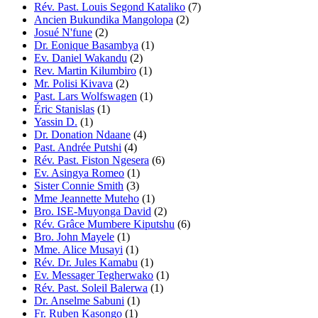
Rév. Past. Louis Segond Kataliko
(7)
Ancien Bukundika Mangolopa
(2)
Josué N'fune
(2)
Dr. Eonique Basambya
(1)
Ev. Daniel Wakandu
(2)
Rev. Martin Kilumbiro
(1)
Mr. Polisi Kivava
(2)
Past. Lars Wolfswagen
(1)
Éric Stanislas
(1)
Yassin D.
(1)
Dr. Donation Ndaane
(4)
Past. Andrée Putshi
(4)
Rév. Past. Fiston Ngesera
(6)
Ev. Asingya Romeo
(1)
Sister Connie Smith
(3)
Mme Jeannette Muteho
(1)
Bro. ISE-Muyonga David
(2)
Rév. Grâce Mumbere Kiputshu
(6)
Bro. John Mayele
(1)
Mme. Alice Musayi
(1)
Rév. Dr. Jules Kamabu
(1)
Ev. Messager Tegherwako
(1)
Rév. Past. Soleil Balerwa
(1)
Dr. Anselme Sabuni
(1)
Fr. Ruben Kasongo
(1)