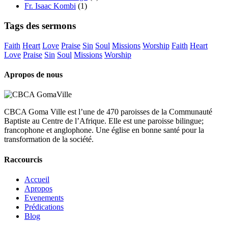
Fr. Isaac Kombi
(1)
Tags des sermons
Faith
Heart
Love
Praise
Sin
Soul
Missions
Worship
Faith
Heart
Love
Praise
Sin
Soul
Missions
Worship
Apropos de nous
CBCA Goma Ville est l’une de 470 paroisses de la Communauté
Baptiste au Centre de l’Afrique. Elle est une paroisse bilingue;
francophone et anglophone. Une église en bonne santé pour la
transformation de la société.
Raccourcis
Accueil
Apropos
Evenements
Prédications
Blog