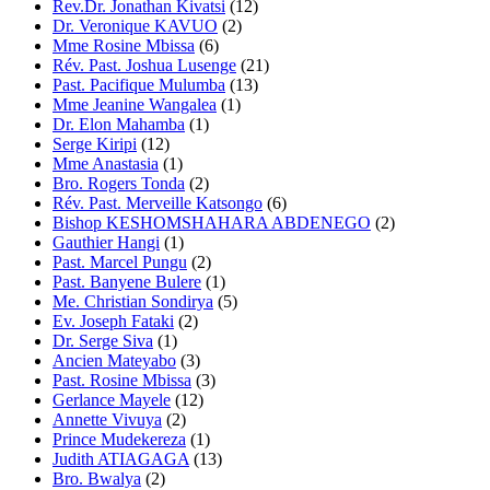
Rev.Dr. Jonathan Kivatsi
(12)
Dr. Veronique KAVUO
(2)
Mme Rosine Mbissa
(6)
Rév. Past. Joshua Lusenge
(21)
Past. Pacifique Mulumba
(13)
Mme Jeanine Wangalea
(1)
Dr. Elon Mahamba
(1)
Serge Kiripi
(12)
Mme Anastasia
(1)
Bro. Rogers Tonda
(2)
Rév. Past. Merveille Katsongo
(6)
Bishop KESHOMSHAHARA ABDENEGO
(2)
Gauthier Hangi
(1)
Past. Marcel Pungu
(2)
Past. Banyene Bulere
(1)
Me. Christian Sondirya
(5)
Ev. Joseph Fataki
(2)
Dr. Serge Siva
(1)
Ancien Mateyabo
(3)
Past. Rosine Mbissa
(3)
Gerlance Mayele
(12)
Annette Vivuya
(2)
Prince Mudekereza
(1)
Judith ATIAGAGA
(13)
Bro. Bwalya
(2)