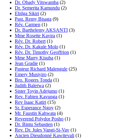
Dr. Obady Vitswamba
(2)
Dr. Semerita Kamundu
(2)
Ebilga Sikiri
(2)
Past. Remy Bisaga
(9)
Rév. Carmen
(1)
Dr. Barthelemy AKSANTI
(3)
Mme Rosette Kavira
(1)
Rév. Dr. Robert
(1)
Rév. Dr. Kakule Molo
(1)
Rév. Dr. Timothy Geoffrion
(1)
Mme Marry Kisuba
(1)
Jean Gradie
(1)
Pasteur Richard Malengule
(25)
Emery Musiyiro
(2)
Bro. Rogers Tonda
(1)
Judith Balerwa
(2)
Sister Toyin Adejumo
(1)
Rev. Fabien Kavunga
(1)
Rev Isaac Katiri
(15)
Sr. Esperance Ngoy
(2)
Mr. Faustin Kahwata
(4)
Reverend Polydor Posho
(1)
Dr. Bintu Sebastien
(1)
Rev. Dr. Jules Vangi-Si-Vav
(1)
Ancien Dieudonné Kawitevali
(1)