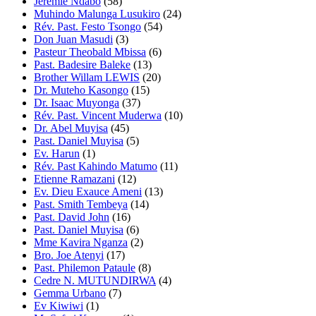
Jeremie Ndabo
(58)
Muhindo Malunga Lusukiro
(24)
Rév. Past. Festo Tsongo
(54)
Don Juan Masudi
(3)
Pasteur Theobald Mbissa
(6)
Past. Badesire Baleke
(13)
Brother Willam LEWIS
(20)
Dr. Muteho Kasongo
(15)
Dr. Isaac Muyonga
(37)
Rév. Past. Vincent Muderwa
(10)
Dr. Abel Muyisa
(45)
Past. Daniel Muyisa
(5)
Ev. Harun
(1)
Rév. Past Kahindo Matumo
(11)
Etienne Ramazani
(12)
Ev. Dieu Exauce Ameni
(13)
Past. Smith Tembeya
(14)
Past. David John
(16)
Past. Daniel Muyisa
(6)
Mme Kavira Nganza
(2)
Bro. Joe Atenyi
(17)
Past. Philemon Pataule
(8)
Cedre N. MUTUNDIRWA
(4)
Gemma Urbano
(7)
Ev Kiwiwi
(1)