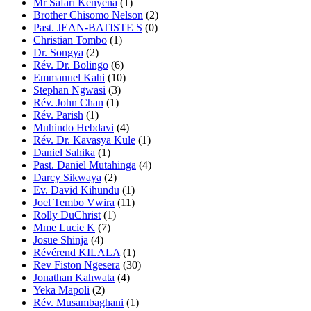
Mr Safari Kenyena
(1)
Brother Chisomo Nelson
(2)
Past. JEAN-BATISTE S
(0)
Christian Tombo
(1)
Dr. Songya
(2)
Rév. Dr. Bolingo
(6)
Emmanuel Kahi
(10)
Stephan Ngwasi
(3)
Rév. John Chan
(1)
Rév. Parish
(1)
Muhindo Hebdavi
(4)
Rév. Dr. Kavasya Kule
(1)
Daniel Sahika
(1)
Past. Daniel Mutahinga
(4)
Darcy Sikwaya
(2)
Ev. David Kihundu
(1)
Joel Tembo Vwira
(11)
Rolly DuChrist
(1)
Mme Lucie K
(7)
Josue Shinja
(4)
Révérend KILALA
(1)
Rev Fiston Ngesera
(30)
Jonathan Kahwata
(4)
Yeka Mapoli
(2)
Rév. Musambaghani
(1)