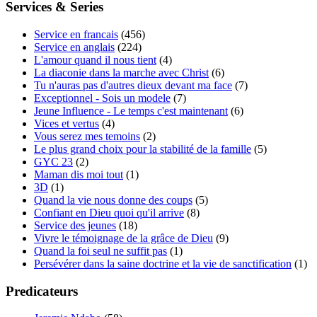
Services & Series
Service en francais
(456)
Service en anglais
(224)
L'amour quand il nous tient
(4)
La diaconie dans la marche avec Christ
(6)
Tu n'auras pas d'autres dieux devant ma face
(7)
Exceptionnel - Sois un modele
(7)
Jeune Influence - Le temps c'est maintenant
(6)
Vices et vertus
(4)
Vous serez mes temoins
(2)
Le plus grand choix pour la stabilité de la famille
(5)
GYC 23
(2)
Maman dis moi tout
(1)
3D
(1)
Quand la vie nous donne des coups
(5)
Confiant en Dieu quoi qu'il arrive
(8)
Service des jeunes
(18)
Vivre le témoignage de la grâce de Dieu
(9)
Quand la foi seul ne suffit pas
(1)
Persévérer dans la saine doctrine et la vie de sanctification
(1)
Predicateurs