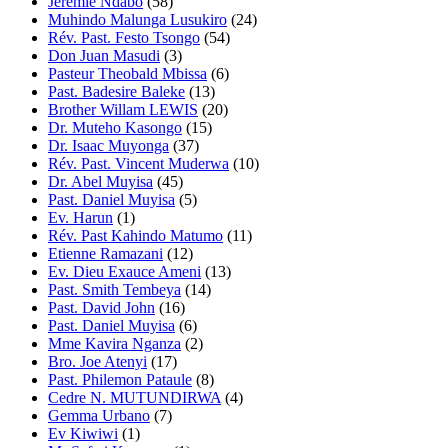
Jeremie Ndabo
(58)
Muhindo Malunga Lusukiro
(24)
Rév. Past. Festo Tsongo
(54)
Don Juan Masudi
(3)
Pasteur Theobald Mbissa
(6)
Past. Badesire Baleke
(13)
Brother Willam LEWIS
(20)
Dr. Muteho Kasongo
(15)
Dr. Isaac Muyonga
(37)
Rév. Past. Vincent Muderwa
(10)
Dr. Abel Muyisa
(45)
Past. Daniel Muyisa
(5)
Ev. Harun
(1)
Rév. Past Kahindo Matumo
(11)
Etienne Ramazani
(12)
Ev. Dieu Exauce Ameni
(13)
Past. Smith Tembeya
(14)
Past. David John
(16)
Past. Daniel Muyisa
(6)
Mme Kavira Nganza
(2)
Bro. Joe Atenyi
(17)
Past. Philemon Pataule
(8)
Cedre N. MUTUNDIRWA
(4)
Gemma Urbano
(7)
Ev Kiwiwi
(1)