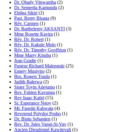
Dr. Obady Vitswamba
(2)
Dr. Semerita Kamundu
(2)
Ebilga Sikiri
(2)
Past. Remy Bisaga
(9)
Rév. Carmen
(1)
Dr. Barthelemy AKSANTI
(3)
Mme Rosette Kavira
(1)
Rév. Dr. Robert
(1)
Rév. Dr. Kakule Molo
(1)
Rév. Dr. Timothy Geoffrion
(1)
Mme Marry Kisuba
(1)
Jean Gradie
(1)
Pasteur Richard Malengule
(25)
Emery Musiyiro
(2)
Bro. Rogers Tonda
(1)
Judith Balerwa
(2)
Sister Toyin Adejumo
(1)
Rev. Fabien Kavunga
(1)
Rev Isaac Katiri
(15)
Sr. Esperance Ngoy
(2)
Mr. Faustin Kahwata
(4)
Reverend Polydor Posho
(1)
Dr. Bintu Sebastien
(1)
Rev. Dr. Jules Vangi-Si-Vav
(1)
Ancien Dieudonné Kawitevali
(1)