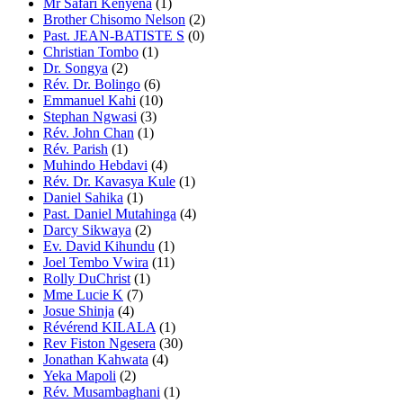
Mr Safari Kenyena
(1)
Brother Chisomo Nelson
(2)
Past. JEAN-BATISTE S
(0)
Christian Tombo
(1)
Dr. Songya
(2)
Rév. Dr. Bolingo
(6)
Emmanuel Kahi
(10)
Stephan Ngwasi
(3)
Rév. John Chan
(1)
Rév. Parish
(1)
Muhindo Hebdavi
(4)
Rév. Dr. Kavasya Kule
(1)
Daniel Sahika
(1)
Past. Daniel Mutahinga
(4)
Darcy Sikwaya
(2)
Ev. David Kihundu
(1)
Joel Tembo Vwira
(11)
Rolly DuChrist
(1)
Mme Lucie K
(7)
Josue Shinja
(4)
Révérend KILALA
(1)
Rev Fiston Ngesera
(30)
Jonathan Kahwata
(4)
Yeka Mapoli
(2)
Rév. Musambaghani
(1)