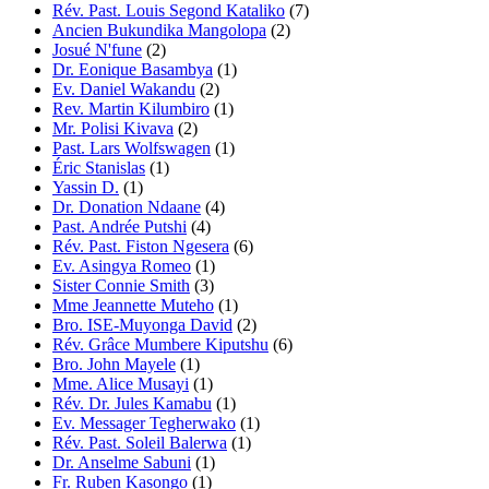
Rév. Past. Louis Segond Kataliko
(7)
Ancien Bukundika Mangolopa
(2)
Josué N'fune
(2)
Dr. Eonique Basambya
(1)
Ev. Daniel Wakandu
(2)
Rev. Martin Kilumbiro
(1)
Mr. Polisi Kivava
(2)
Past. Lars Wolfswagen
(1)
Éric Stanislas
(1)
Yassin D.
(1)
Dr. Donation Ndaane
(4)
Past. Andrée Putshi
(4)
Rév. Past. Fiston Ngesera
(6)
Ev. Asingya Romeo
(1)
Sister Connie Smith
(3)
Mme Jeannette Muteho
(1)
Bro. ISE-Muyonga David
(2)
Rév. Grâce Mumbere Kiputshu
(6)
Bro. John Mayele
(1)
Mme. Alice Musayi
(1)
Rév. Dr. Jules Kamabu
(1)
Ev. Messager Tegherwako
(1)
Rév. Past. Soleil Balerwa
(1)
Dr. Anselme Sabuni
(1)
Fr. Ruben Kasongo
(1)