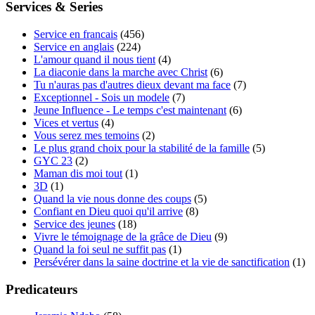
Services & Series
Service en francais
(456)
Service en anglais
(224)
L'amour quand il nous tient
(4)
La diaconie dans la marche avec Christ
(6)
Tu n'auras pas d'autres dieux devant ma face
(7)
Exceptionnel - Sois un modele
(7)
Jeune Influence - Le temps c'est maintenant
(6)
Vices et vertus
(4)
Vous serez mes temoins
(2)
Le plus grand choix pour la stabilité de la famille
(5)
GYC 23
(2)
Maman dis moi tout
(1)
3D
(1)
Quand la vie nous donne des coups
(5)
Confiant en Dieu quoi qu'il arrive
(8)
Service des jeunes
(18)
Vivre le témoignage de la grâce de Dieu
(9)
Quand la foi seul ne suffit pas
(1)
Persévérer dans la saine doctrine et la vie de sanctification
(1)
Predicateurs