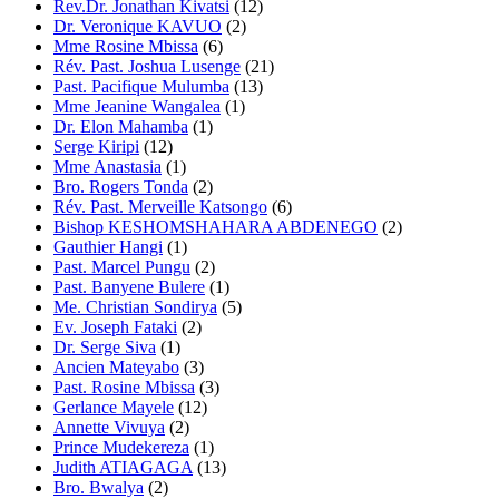
Rev.Dr. Jonathan Kivatsi
(12)
Dr. Veronique KAVUO
(2)
Mme Rosine Mbissa
(6)
Rév. Past. Joshua Lusenge
(21)
Past. Pacifique Mulumba
(13)
Mme Jeanine Wangalea
(1)
Dr. Elon Mahamba
(1)
Serge Kiripi
(12)
Mme Anastasia
(1)
Bro. Rogers Tonda
(2)
Rév. Past. Merveille Katsongo
(6)
Bishop KESHOMSHAHARA ABDENEGO
(2)
Gauthier Hangi
(1)
Past. Marcel Pungu
(2)
Past. Banyene Bulere
(1)
Me. Christian Sondirya
(5)
Ev. Joseph Fataki
(2)
Dr. Serge Siva
(1)
Ancien Mateyabo
(3)
Past. Rosine Mbissa
(3)
Gerlance Mayele
(12)
Annette Vivuya
(2)
Prince Mudekereza
(1)
Judith ATIAGAGA
(13)
Bro. Bwalya
(2)