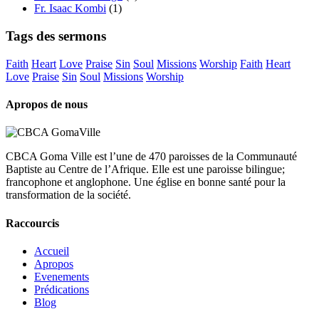
Fr. Isaac Kombi
(1)
Tags des sermons
Faith
Heart
Love
Praise
Sin
Soul
Missions
Worship
Faith
Heart
Love
Praise
Sin
Soul
Missions
Worship
Apropos de nous
CBCA Goma Ville est l’une de 470 paroisses de la Communauté
Baptiste au Centre de l’Afrique. Elle est une paroisse bilingue;
francophone et anglophone. Une église en bonne santé pour la
transformation de la société.
Raccourcis
Accueil
Apropos
Evenements
Prédications
Blog