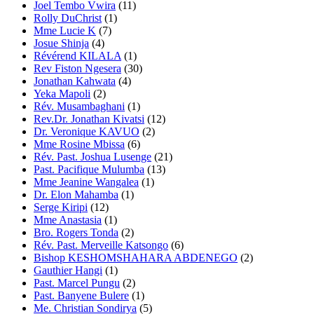
Joel Tembo Vwira
(11)
Rolly DuChrist
(1)
Mme Lucie K
(7)
Josue Shinja
(4)
Révérend KILALA
(1)
Rev Fiston Ngesera
(30)
Jonathan Kahwata
(4)
Yeka Mapoli
(2)
Rév. Musambaghani
(1)
Rev.Dr. Jonathan Kivatsi
(12)
Dr. Veronique KAVUO
(2)
Mme Rosine Mbissa
(6)
Rév. Past. Joshua Lusenge
(21)
Past. Pacifique Mulumba
(13)
Mme Jeanine Wangalea
(1)
Dr. Elon Mahamba
(1)
Serge Kiripi
(12)
Mme Anastasia
(1)
Bro. Rogers Tonda
(2)
Rév. Past. Merveille Katsongo
(6)
Bishop KESHOMSHAHARA ABDENEGO
(2)
Gauthier Hangi
(1)
Past. Marcel Pungu
(2)
Past. Banyene Bulere
(1)
Me. Christian Sondirya
(5)