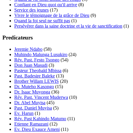
Confiant en Dieu quoi qu'il arrive
(8)
Service des jeunes
(17)
Vivre le témoignage de la grâce de Dieu
(9)
Quand la foi seul ne suffit pas
(1)
Persévérer dans la saine doctrine et la vie de sanctification
(1)
Predicateurs
Jeremie Ndabo
(58)
Muhindo Malunga Lusukiro
(24)
Rév. Past. Festo Tsongo
(54)
Don Juan Masudi
(3)
Pasteur Theobald Mbissa
(6)
Past. Badesire Baleke
(13)
Brother Willam LEWIS
(20)
Dr. Muteho Kasongo
(15)
Dr. Isaac Muyonga
(36)
Rév. Past. Vincent Muderwa
(10)
Dr. Abel Muyisa
(45)
Past. Daniel Muyisa
(5)
Ev. Harun
(1)
Rév. Past Kahindo Matumo
(11)
Etienne Ramazani
(12)
Ev. Dieu Exauce Ameni
(11)