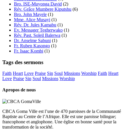
Bro. ISE-Muyonga David
(2)
Rév. Grâce Mumbere Kiputshu
(6)
Bro. John Mayele
(1)
Mme. Alice Musayi
(1)
Rév. Dr. Jules Kamabu
(1)
Ev. Messager Tegherwako
(1)
Rév. Past. Soleil Balerwa
(1)
Dr. Anselme Sabuni
(1)
Fr. Ruben Kasongo
(1)
Fr. Isaac Kombi
(1)
Tags des sermons
Faith
Heart
Love
Praise
Sin
Soul
Missions
Worship
Faith
Heart
Love
Praise
Sin
Soul
Missions
Worship
Apropos de nous
CBCA Goma Ville est l’une de 470 paroisses de la Communauté
Baptiste au Centre de l’Afrique. Elle est une paroisse bilingue;
francophone et anglophone. Une église en bonne santé pour la
transformation de la société.