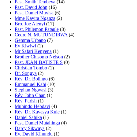
Past. Smith Tembeya
(14)
Past. David John
(16)
Past. Daniel Muyisa
(6)
Mme Kavira Nganza
(2)
Bro. Joe Atenyi
(17)
Past. Philemon Pataule
(8)
Cedre N. MUTUNDIRWA
(4)
Gemma Urbano
(7)
Ev Kiwiwi
(1)
Mr Safari Kenyena
(1)
Brother Chisomo Nelson
(2)
Past. JEAN-BATISTE S
(0)
Christian Tombo
(1)
Dr. Songya
(2)
Rév. Dr. Bolingo
(6)
Emmanuel Kahi
(10)
Stephan Ngwasi
(3)
Rév. John Chan
(1)
Rév. Parish
(1)
Muhindo Hebdavi
(4)
Rév. Dr. Kavasya Kule
(1)
Daniel Sahika
(1)
Past. Daniel Mutahinga
(4)
Darcy Sikwaya
(2)
Ev. David Kihundu
(1)