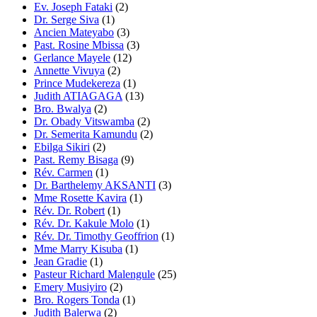
Ev. Joseph Fataki
(2)
Dr. Serge Siva
(1)
Ancien Mateyabo
(3)
Past. Rosine Mbissa
(3)
Gerlance Mayele
(12)
Annette Vivuya
(2)
Prince Mudekereza
(1)
Judith ATIAGAGA
(13)
Bro. Bwalya
(2)
Dr. Obady Vitswamba
(2)
Dr. Semerita Kamundu
(2)
Ebilga Sikiri
(2)
Past. Remy Bisaga
(9)
Rév. Carmen
(1)
Dr. Barthelemy AKSANTI
(3)
Mme Rosette Kavira
(1)
Rév. Dr. Robert
(1)
Rév. Dr. Kakule Molo
(1)
Rév. Dr. Timothy Geoffrion
(1)
Mme Marry Kisuba
(1)
Jean Gradie
(1)
Pasteur Richard Malengule
(25)
Emery Musiyiro
(2)
Bro. Rogers Tonda
(1)
Judith Balerwa
(2)