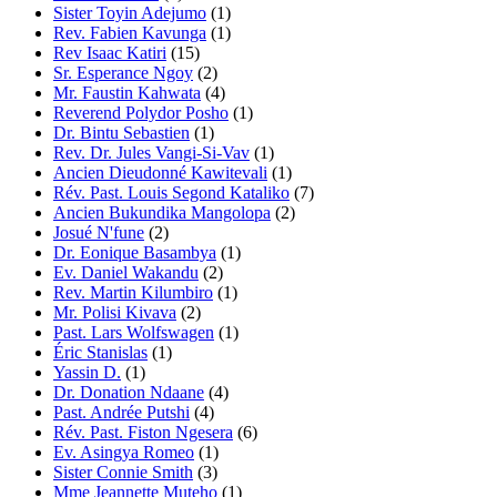
Sister Toyin Adejumo
(1)
Rev. Fabien Kavunga
(1)
Rev Isaac Katiri
(15)
Sr. Esperance Ngoy
(2)
Mr. Faustin Kahwata
(4)
Reverend Polydor Posho
(1)
Dr. Bintu Sebastien
(1)
Rev. Dr. Jules Vangi-Si-Vav
(1)
Ancien Dieudonné Kawitevali
(1)
Rév. Past. Louis Segond Kataliko
(7)
Ancien Bukundika Mangolopa
(2)
Josué N'fune
(2)
Dr. Eonique Basambya
(1)
Ev. Daniel Wakandu
(2)
Rev. Martin Kilumbiro
(1)
Mr. Polisi Kivava
(2)
Past. Lars Wolfswagen
(1)
Éric Stanislas
(1)
Yassin D.
(1)
Dr. Donation Ndaane
(4)
Past. Andrée Putshi
(4)
Rév. Past. Fiston Ngesera
(6)
Ev. Asingya Romeo
(1)
Sister Connie Smith
(3)
Mme Jeannette Muteho
(1)