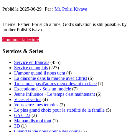
Publié le 2025-06-29 | Par :
Mr. Polisi Kivava
Theme: Esther: For such a time, God’s salvation is still possible. by
brother Polisi Kivava....
Continuer la lecture
Services & Series
Service en francais
(455)
Service en anglais
(223)
L'amour quand il nous tient
(4)
La diaconie dans la marche avec Christ
(6)
Tu n'auras pas d'autres dieux devant ma face
(7)
Exceptionnel - Sois un modele
(7)
Jeune Influence - Le temps c'est maintenant
(6)
Vices et vertus
(4)
Vous serez mes temoins
(2)
Le plus grand choix pour la stabilité de la famille
(5)
GYC 23
(2)
Maman dis moi tout
(1)
3D
(1)
Quand la vie nous donne des coups
(5)